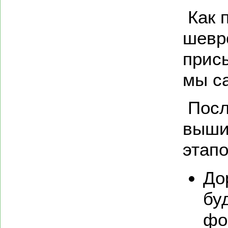
Как 
шевро
прис
мы с
Посл
выши
этапо
До
бу
фо