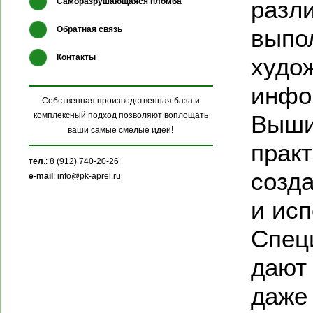
разл
Саморазрушающаяся пломба
выпо
Обратная связь
худо
Контакты
инфо
Собственная производственная база и
Выши
комплексный подход позволяют воплощать
ваши самые смелые идеи!
практ
тел
.: 8 (912) 740-20-26
созд
e-mail
:
info@pk-aprel.ru
и исп
Спец
дают
даже