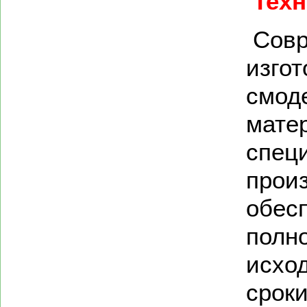
Тех
Совр
изго
смод
мате
спец
произ
обесп
полно
исхо
сроки