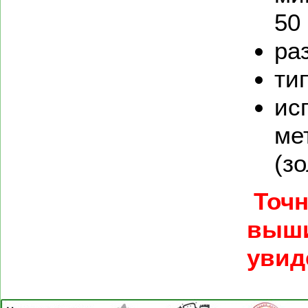
50
ра
ти
ис
ме
(зо
Точн
выши
увид