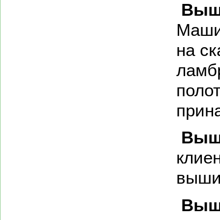
Выш
Маши
на ск
ламб
поло
прин
Выш
клие
выши
Выш