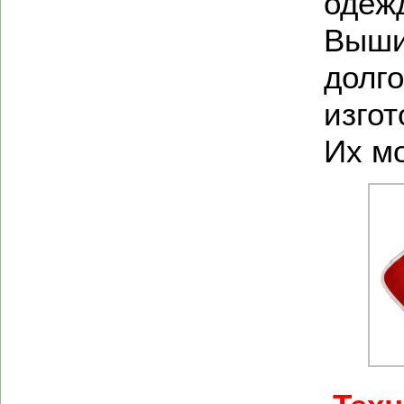
одеж
Выши
долг
изго
Их мо