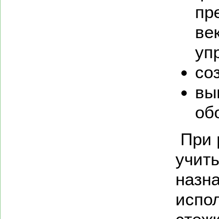
пр
век
уп
со
вы
об
При 
учит
назн
испо