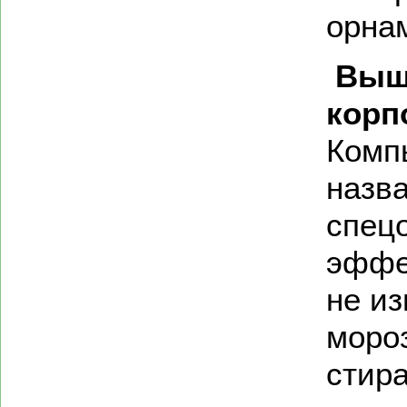
орнам
Выш
корп
Комп
назв
спец
эффе
не из
мороз
стира