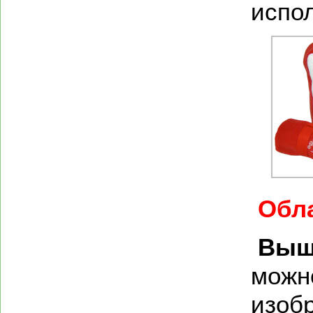
испо
Обл
Выш
можн
изобр