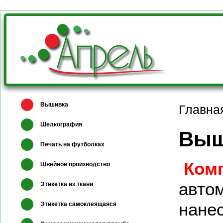
Вышивка
Главна
Шелкография
Выш
Печать на футболках
Ком
Швейное производство
авто
Этикетка из ткани
нане
Этикетка самоклеящаяся