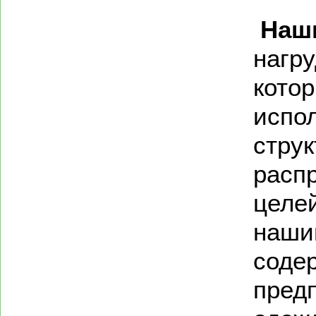
Наш
нагру
кото
испо
струк
расп
целе
наши
содер
пред