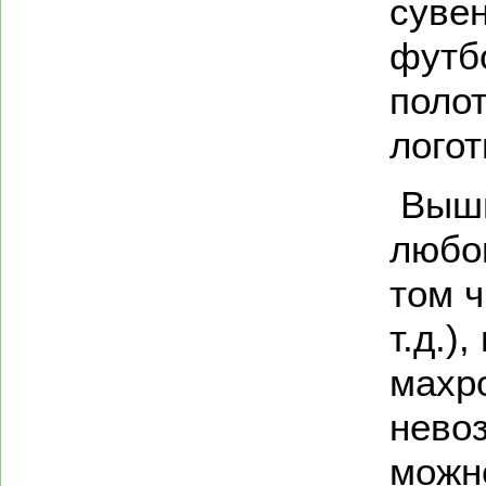
суве
футб
поло
логот
Выши
любо
том ч
т.д.)
махро
нево
можн