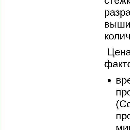
стежк
разр
выши
колич
Цена
факт
вр
пр
(Co
пр
ми